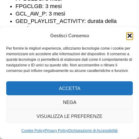
FPGCLGB: 3 mesi
GCL_AW_P: 3 mesi
GED_PLAYLIST_ACTIVITY: durata della
sessione
Gestisci Consenso
IDE: 2 anni
NID: 6 mesi
Per fornire le migliori esperienze, utilizziamo tecnologie come i cookie per
RUL: 1 anno
memorizzare e/o accedere alle informazioni del dispositivo. Il consenso a
__gads: 2 anni
queste tecnologie ci permetterà di elaborare dati come il comportamento di
__gpi: 2 anni
navigazione o ID unici su questo sito. Non acconsentire o ritirare il
consenso può influire negativamente su alcune caratteristiche e funzioni.
__gpi_optout: 2 anni
__gsas: 2 anni
_gac_: 3 mesi
ACCETTA
_gac_gb_: 3 mesi
NEGA
_gcl_ag: 3 mesi
_gcl_au: 3 mesi
VISUALIZZA LE PREFERENZE
_gcl_aw: 3 mesi
_gcl_dc: 3 mesi
Cookie Policy
Privacy Policy
Dichiarazione di Accessibilità
_gcl_gb: 3 mesi